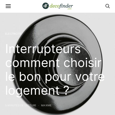
ELECTRICITÉ
Interrupteurs
comment choisir
le bon pour votre
logement ?
5 MINUTES DE LECTURE
MAXIME