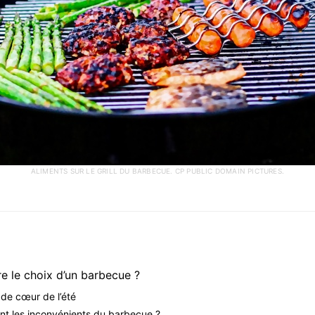
ALIMENTS SUR LE GRILL DU BARBECUE. CP PUBLIC DOMAIN PICTURES.
re le choix d’un barbecue ?
de cœur de l’été
nt les inconvénients du barbecue ?